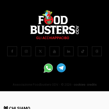
Associazione Foodbusters ODV. - © 2026 -
cookies
-
credits
CHI SIAMO