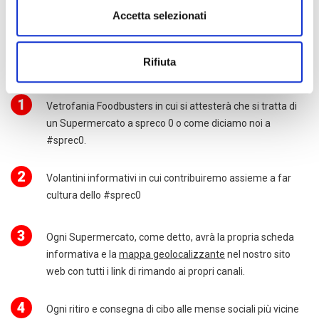
COMUNICARE ALLA MIA CLIENTELA
Accetta selezionati
CHE INVESTO E CREDO NEL VALORI
DELL’EQUITÀ, DELLA SOLIDARIETÀ E
Rifiuta
DELL’ATTENZIONE ALL’AMBIENTE?
1
Vetrofania Foodbusters in cui si attesterà che si tratta di
un Supermercato a spreco 0 o come diciamo noi a
#sprec0.
2
Volantini informativi in cui contribuiremo assieme a far
cultura dello #sprec0
3
Ogni Supermercato, come detto, avrà la propria scheda
informativa e la
mappa geolocalizzante
nel nostro sito
web con tutti i link di rimando ai propri canali.
4
Ogni ritiro e consegna di cibo alle mense sociali più vicine