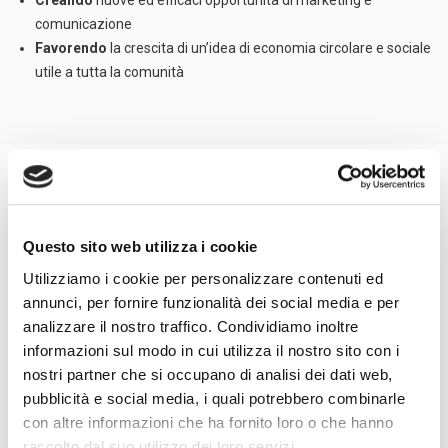
Creando
nuove ed efficaci opportunità di marketing e
comunicazione
Favorendo
la crescita di un’idea di economia circolare e sociale
utile a tutta la comunità
Questo sito web utilizza i cookie
QUALI VANTAGGI?
Utilizziamo i cookie per personalizzare contenuti ed
annunci, per fornire funzionalità dei social media e per
analizzare il nostro traffico. Condividiamo inoltre
informazioni sul modo in cui utilizza il nostro sito con i
1
nostri partner che si occupano di analisi dei dati web,
pubblicità e social media, i quali potrebbero combinarle
Recuperare ingenti somme di denaro grazie agli sgravi
con altre informazioni che ha fornito loro o che hanno
fiscali con un approccio semplice ed un sistema gestionale
immediato e in grado di tracciare oltre che produrre tutta la
raccolto dal suo utilizzo dei loro servizi.