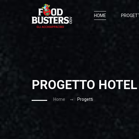
HOME
PROGETT
Matrimoni
Eventi E 
Progetto 
Progetto
Progetto
PROGETTO HOTEL
Home
Progetti