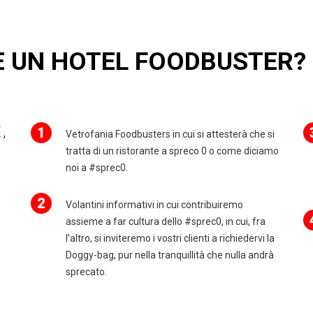
E UN HOTEL FOODBUSTER?
,
1
Vetrofania Foodbusters in cui si attesterà che si
tratta di un ristorante a spreco 0 o come diciamo
noi a #sprec0.
2
Volantini informativi in cui contribuiremo
assieme a far cultura dello #sprec0, in cui, fra
l’altro, si inviteremo i vostri clienti a richiedervi la
Doggy-bag, pur nella tranquillità che nulla andrà
sprecato.