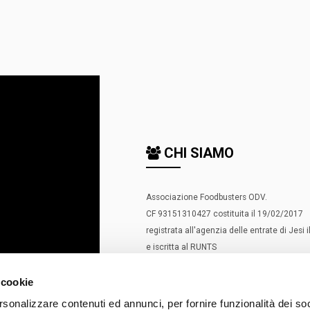
CHI SIAMO
Associazione Foodbusters ODV.
CF 93151310427 costituita il 19/02/2017
registrata all'agenzia delle entrate di Jesi
e iscritta al RUNTS
con decreto n. 211 del 14/09/22.
 cookie
Membro di
rsonalizzare contenuti ed annunci, per fornire funzionalità dei so