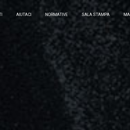
I
AIUTACI
NORMATIVE
SALA STAMPA
MA
o Sostenibile
Meeting Aziendali
Ristoranti
 Hotel
 Supermarket
Dicono Di Noi
Iniziative
Eventi
Podcast