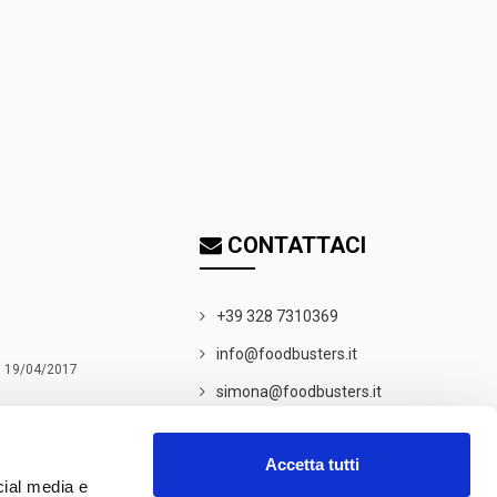
CONTATTACI
+39 328 7310369
info@foodbusters.it
 il 19/04/2017
simona@foodbusters.it
NEWSLETTER
Accetta tutti
cial media e