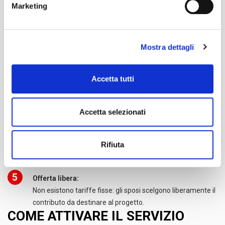
2
Un gesto concreto da condividere:
Marketing
Il recupero viene raccontato in tempo reale e diventa parte
della storia del vostro matrimonio.
Mostra dettagli
3
Beneficio fiscale:
Le erogazioni liberali a favore di Foodbusters ODV danno
diritto, per le persone fisiche, a una detrazione IRPEF del
Accetta tutti
35% ai sensi dell’art. 83 del D.Lgs. 117/2017.
Accetta selezionati
4
Nessun rischio legale:
La normativa vigente tutela la donazione di cibo cotto se
effettuata correttamente e nel rispetto delle norme
Rifiuta
igienico-sanitarie.
5
Offerta libera:
Non esistono tariffe fisse: gli sposi scelgono liberamente il
contributo da destinare al progetto.
COME ATTIVARE IL SERVIZIO