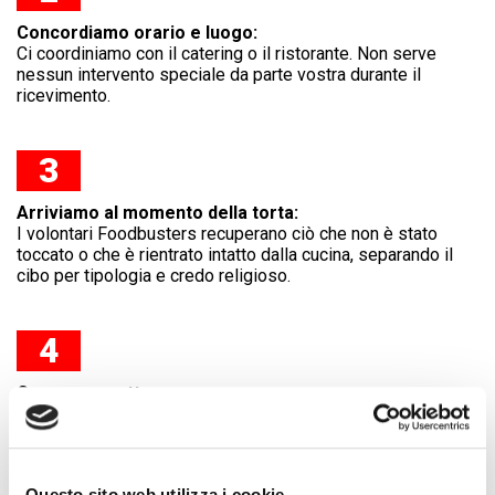
Concordiamo orario e luogo:
Ci coordiniamo con il catering o il ristorante. Non serve
nessun intervento speciale da parte vostra durante il
ricevimento.
3
Arriviamo al momento della torta:
I volontari Foodbusters recuperano ciò che non è stato
toccato o che è rientrato intatto dalla cucina, separando il
cibo per tipologia e credo religioso.
4
Consegna notturna:
Partiamo subito, anche di notte. Il cibo raggiunge la mensa
sociale più vicina al luogo dell’evento quella stessa notte.
Questo sito web utilizza i cookie